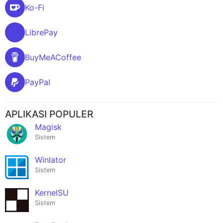
Ko-Fi
LibrePay
BuyMeACoffee
PayPal
APLIKASI POPULER
Magisk
Sistem
Winlator
Sistem
KernelSU
Sistem