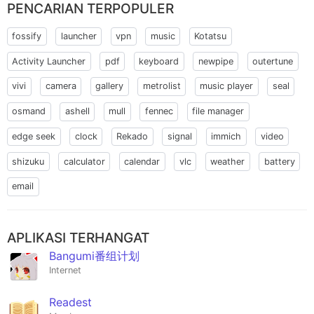
PENCARIAN TERPOPULER
fossify
launcher
vpn
music
Kotatsu
Activity Launcher
pdf
keyboard
newpipe
outertune
vivi
camera
gallery
metrolist
music player
seal
osmand
ashell
mull
fennec
file manager
edge seek
clock
Rekado
signal
immich
video
shizuku
calculator
calendar
vlc
weather
battery
email
APLIKASI TERHANGAT
Bangumi番组计划
Internet
Readest