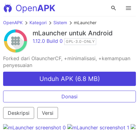
Open
APK
OpenAPK
Kategori
Sistem
mLauncher
mLauncher
untuk Android
1.12.0 Build 0
GPL-3.0-ONLY
Forked dari OlauncherCF, +minimalisasi, +kemampuan
penyesuaian
Unduh APK (6.8 MB)
Donasi
Deskripsi
Versi