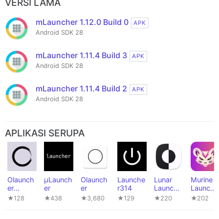
VERSI LAMA
mLauncher 1.12.0 Build 0
APK
Android SDK 28
mLauncher 1.11.4 Build 3
APK
Android SDK 28
mLauncher 1.11.4 Build 2
APK
Android SDK 28
APLIKASI SERUPA
Olaunch
µLaunch
Olaunch
Launche
Lunar
Murine
er
er
er
r314
Launche
Launche
Clutter
r
r
★128
★438
★3,680
★129
★220
★202
Free