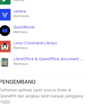
Internet
venera
Multimedia
QuickNovel
Membaca
Fossify
Linux Command Library
Gallery
Membaca
★3,063
LibreOffice & OpenOffice document reader | ODF
Membaca
PENGEMBANG
Daftarkan aplikasi open source Anda di
OpenAPK dan jangkau lebih banyak pengguna
FOSS!