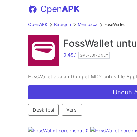
Open
APK
OpenAPK
Kategori
Membaca
FossWallet
FossWallet
untu
0.49.1
GPL-3.0-ONLY
FossWallet adalah Dompet MDY untuk file App
Unduh A
Deskripsi
Versi