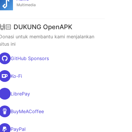
Multimedia
🙌🏻 DUKUNG OpenAPK
Donasi untuk membantu kami menjalankan
situs ini
GitHub Sponsors
Ko-Fi
LibrePay
BuyMeACoffee
PayPal