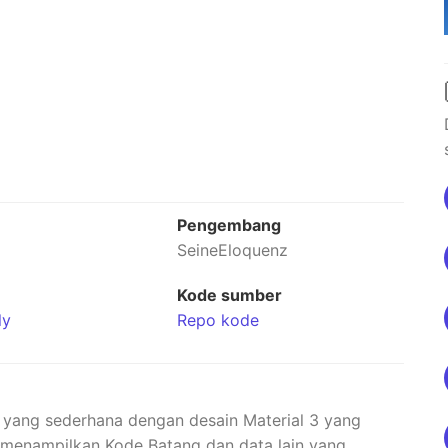
n
Pengembang
6
SeineEloquenz
Kode sumber
ly
Repo kode
 yang sederhana dengan desain Material 3 yang
menampilkan Kode Batang dan data lain yang