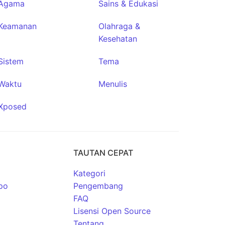
Agama
Sains & Edukasi
Keamanan
Olahraga &
Kesehatan
Sistem
Tema
Waktu
Menulis
Xposed
TAUTAN CEPAT
Kategori
po
Pengembang
FAQ
Lisensi Open Source
Tentang