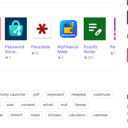
Password
Passtable
MyFinance
Fossify
Passy
Store
Mate
Notes
★15
★144
(Passkey
★7
★3
★391
Edition)
tivity Launcher
pdf
keyboard
newpipe
outertune
seal
osmand
ashell
mull
fennec
al
immich
video
shizuku
calculator
calendar