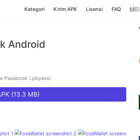
Kategori
Kirim APK
Lisensi
FAQ
🙌🏻
k Android
le Passbook (.pkpass)
PK (13.3 MB)