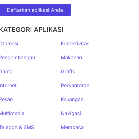
Daftarkan aplikasi Anda
KATEGORI APLIKASI
Otomasi
Konektivitas
Pengembangan
Makanan
Game
Grafis
Internet
Perkantoran
Pesan
Keuangan
Multimedia
Navigasi
Telepon & SMS
Membaca