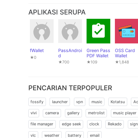
APLIKASI SERUPA
fWallet
PassAndroi
Green Pass
OSS Card
d
PDF Wallet
Wallet
★0
★700
★109
★1,848
PENCARIAN TERPOPULER
fossify
launcher
vpn
music
Kotatsu
Ac
vivi
camera
gallery
metrolist
music player
file manager
edge seek
clock
Rekado
sign
vlc
weather
battery
email