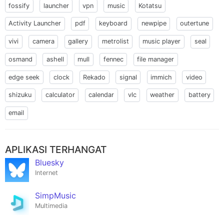
fossify
launcher
vpn
music
Kotatsu
Activity Launcher
pdf
keyboard
newpipe
outertune
vivi
camera
gallery
metrolist
music player
seal
osmand
ashell
mull
fennec
file manager
edge seek
clock
Rekado
signal
immich
video
shizuku
calculator
calendar
vlc
weather
battery
email
APLIKASI TERHANGAT
Bluesky
Internet
SimpMusic
Multimedia