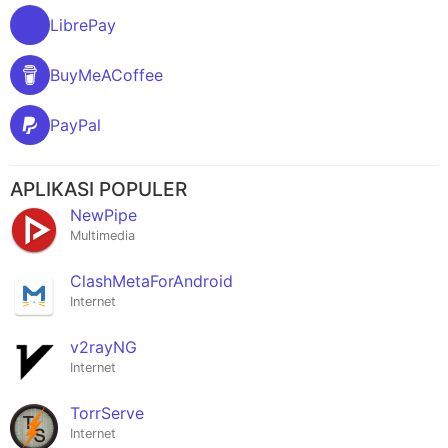
LibrePay
BuyMeACoffee
PayPal
APLIKASI POPULER
NewPipe
Multimedia
ClashMetaForAndroid
Internet
v2rayNG
Internet
TorrServe
Internet