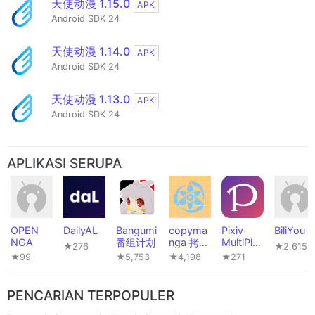
天使动漫 1.15.0
APK
Android SDK 24
天使动漫 1.14.0
APK
Android SDK 24
天使动漫 1.13.0
APK
Android SDK 24
APLIKASI SERUPA
OPEN
DailyAL
Bangumi
copyma
Pixiv-
BiliYou
NGA
番组计划
nga 拷贝
MultiPlat
★276
★2,615
漫画
form
★99
★5,753
★4,198
★271
PENCARIAN TERPOPULER