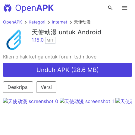
Open
APK
OpenAPK
Kategori
Internet
天使动漫
天使动漫
untuk Android
1.15.0
MIT
Klien pihak ketiga untuk forum tsdm.love
Unduh APK (28.6 MB)
Deskripsi
Versi