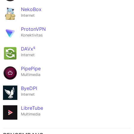
NekoBox
Internet
ProtonVPN
Konektivitas
DAVx⁵
Internet
PipePipe
Multimedia
ByeDPI
Internet
LibreTube
Multimedia