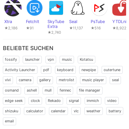
Xtra
FetchIt
SkyTube
Seal
PsTube
YTDLnis
Extra
★2,186
★91
★11,137
★516
★8,922
★2,740
BELIEBTE SUCHEN
fossify
launcher
vpn
music
Kotatsu
Activity Launcher
pdf
keyboard
newpipe
outertune
vivi
camera
gallery
metrolist
music player
seal
osmand
ashell
mull
fennec
file manager
edge seek
clock
Rekado
signal
immich
video
shizuku
calculator
calendar
vlc
weather
battery
email