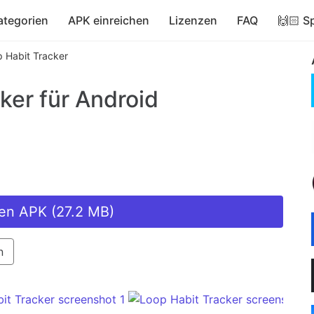
ategorien
APK einreichen
Lizenzen
FAQ
🙌🏻 S
 Habit Tracker
ker
für Android
en APK (27.2 MB)
n