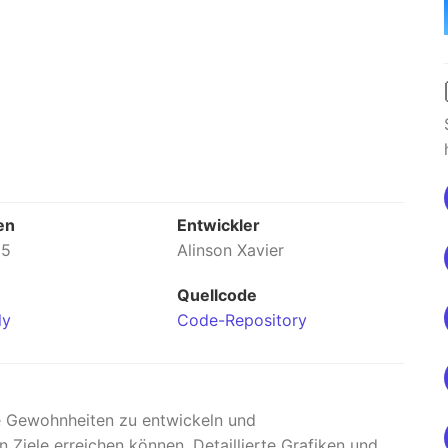
en
Entwickler
25
Alinson Xavier
Quellcode
ly
Code-Repository
ute Gewohnheiten zu entwickeln und
n Ziele erreichen können. Detaillierte Grafiken und