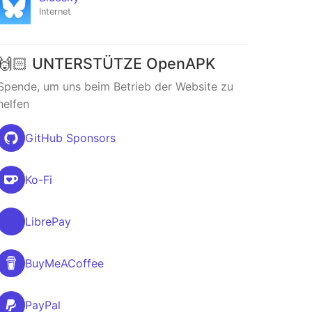
Internet
🙌🏻 UNTERSTÜTZE OpenAPK
Spende, um uns beim Betrieb der Website zu
helfen
GitHub Sponsors
Ko-Fi
LibrePay
BuyMeACoffee
PayPal