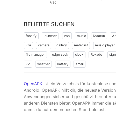
★36
BELIEBTE SUCHEN
fossify
launcher
vpn
music
Kotatsu
Ac
vivi
camera
gallery
metrolist
music player
file manager
edge seek
clock
Rekado
sign
vlc
weather
battery
email
OpenAPK
ist ein Verzeichnis für kostenlose u
Android. OpenAPK hilft dir, die neueste Versio
Anwendungen sicher und geschützt herunterzul
anderen Diensten bietet OpenAPK immer die ak
damit du auf dem neuesten Stand bleibst.