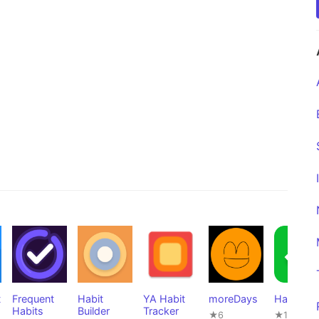
t
Frequent
Habit
YA Habit
moreDays
Habo
Habits
Builder
Tracker
★6
★1,265