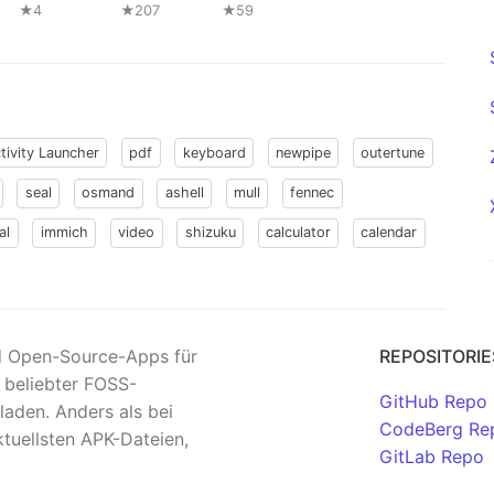
★4
★207
★59
tivity Launcher
pdf
keyboard
newpipe
outertune
seal
osmand
ashell
mull
fennec
al
immich
video
shizuku
calculator
calendar
nd Open-Source-Apps für
REPOSITORIE
n beliebter FOSS-
GitHub Repo
aden. Anders als bei
CodeBerg Re
tuellsten APK-Dateien,
GitLab Repo