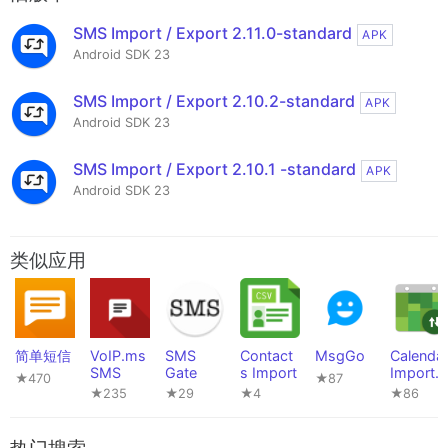
SMS Import / Export 2.11.0-standard
APK
Android SDK 23
SMS Import / Export 2.10.2-standard
APK
Android SDK 23
SMS Import / Export 2.10.1 -standard
APK
Android SDK 23
类似应用
简单短信
VoIP.ms
SMS
Contact
MsgGo
Calenda
SMS
Gate
s Import
Import-
★470
★87
Export
★235
★29
★4
★86