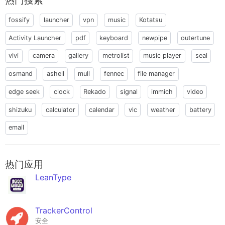
热门搜索
fossify
launcher
vpn
music
Kotatsu
Activity Launcher
pdf
keyboard
newpipe
outertune
vivi
camera
gallery
metrolist
music player
seal
osmand
ashell
mull
fennec
file manager
edge seek
clock
Rekado
signal
immich
video
shizuku
calculator
calendar
vlc
weather
battery
email
热门应用
LeanType
TrackerControl
安全