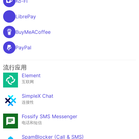
Ko-Fi
LibrePay
BuyMeACoffee
PayPal
流行应用
Element
互联网
SimpleX Chat
连接性
Fossify SMS Messenger
电话和短信
SpamBlocker (Call & SMS)