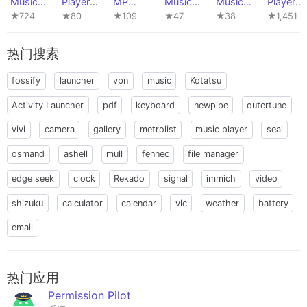
Music
Player
MP
Music
Music
Player
Player
Lite
(Simple
Player
Player
GO
★724
★80
★109
★47
★38
★1,451
Music
Player)
热门搜索
fossify
launcher
vpn
music
Kotatsu
Activity Launcher
pdf
keyboard
newpipe
outertune
vivi
camera
gallery
metrolist
music player
seal
osmand
ashell
mull
fennec
file manager
edge seek
clock
Rekado
signal
immich
video
shizuku
calculator
calendar
vlc
weather
battery
email
热门应用
Permission Pilot