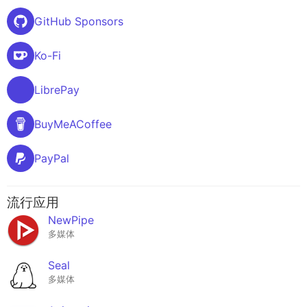
GitHub Sponsors
Ko-Fi
LibrePay
BuyMeACoffee
PayPal
流行应用
NewPipe
多媒体
Seal
多媒体