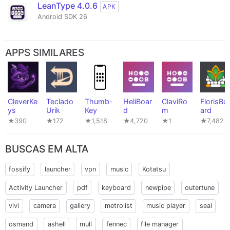
LeanType 4.0.6
APK
Android SDK 26
APPS SIMILARES
CleverKe
Teclado
Thumb-
HeliBoar
ClaviRo
FlorisBo
ys
Urik
Key
d
m
ard
★390
★172
★1,518
★4,720
★1
★7,482
BUSCAS EM ALTA
fossify
launcher
vpn
music
Kotatsu
Activity Launcher
pdf
keyboard
newpipe
outertune
vivi
camera
gallery
metrolist
music player
seal
osmand
ashell
mull
fennec
file manager