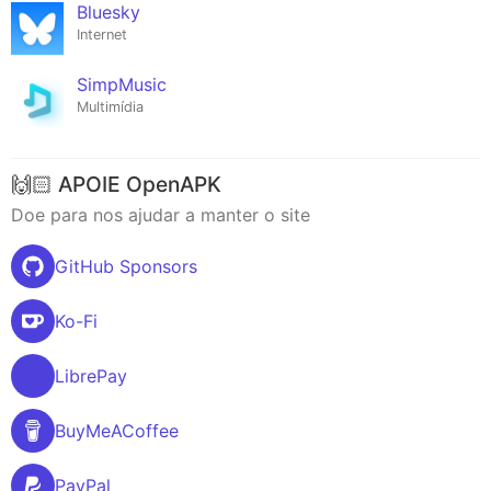
Bluesky
Internet
SimpMusic
Multimídia
🙌🏻 APOIE OpenAPK
Doe para nos ajudar a manter o site
GitHub Sponsors
Ko-Fi
LibrePay
BuyMeACoffee
PayPal