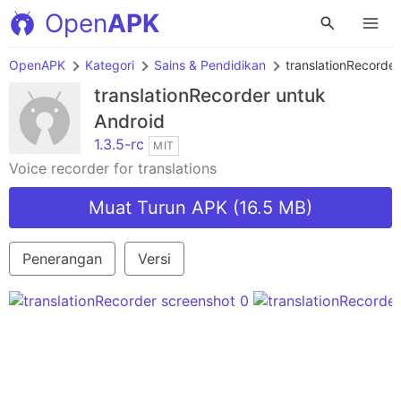
Open
APK
OpenAPK
Kategori
Sains & Pendidikan
translationRecorder
translationRecorder
untuk
Android
1.3.5-rc
MIT
Voice recorder for translations
Muat Turun APK (16.5 MB)
Penerangan
Versi