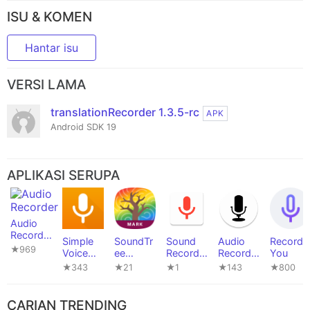
ISU & KOMEN
Hantar isu
VERSI LAMA
translationRecorder 1.3.5-rc
APK
Android SDK 19
APLIKASI SERUPA
Audio
Recorde
Simple
SoundTr
Sound
Audio
Record
r
★969
Voice
ee
Recorde
Recorde
You
Recorde
Recorde
r Plus
r
★343
★21
★1
★143
★800
r
r
CARIAN TRENDING