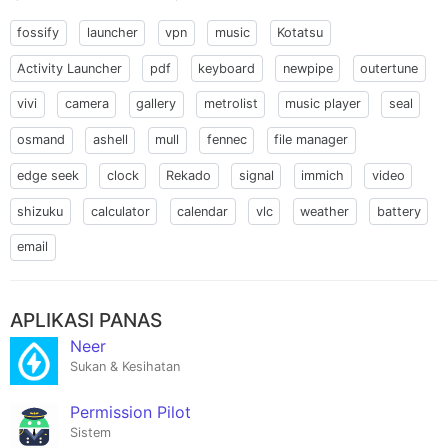
fossify
launcher
vpn
music
Kotatsu
Activity Launcher
pdf
keyboard
newpipe
outertune
vivi
camera
gallery
metrolist
music player
seal
osmand
ashell
mull
fennec
file manager
edge seek
clock
Rekado
signal
immich
video
shizuku
calculator
calendar
vlc
weather
battery
email
APLIKASI PANAS
Neer
Sukan & Kesihatan
Permission Pilot
Sistem