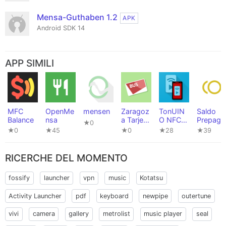
Mensa-Guthaben 1.2
APK
Android SDK 14
APP SIMILI
MFC
OpenMe
mensen
Zaragoz
TonUIN
Saldo
Balance
nsa
a Tarjeta
O NFC
Prepaga
★0
Bus
Tools
to
★0
★45
★0
★28
★39
RICERCHE DEL MOMENTO
fossify
launcher
vpn
music
Kotatsu
Activity Launcher
pdf
keyboard
newpipe
outertune
vivi
camera
gallery
metrolist
music player
seal