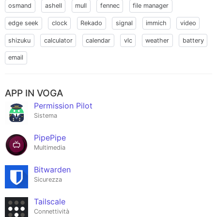
osmand
ashell
mull
fennec
file manager
edge seek
clock
Rekado
signal
immich
video
shizuku
calculator
calendar
vlc
weather
battery
email
APP IN VOGA
Permission Pilot
Sistema
PipePipe
Multimedia
Bitwarden
Sicurezza
Tailscale
Connettività