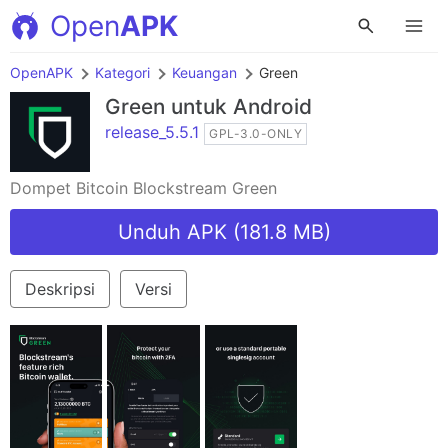
Open
APK
OpenAPK
Kategori
Keuangan
Green
Green
untuk Android
release_5.5.1
GPL-3.0-ONLY
Dompet Bitcoin Blockstream Green
Unduh APK (181.8 MB)
Deskripsi
Versi