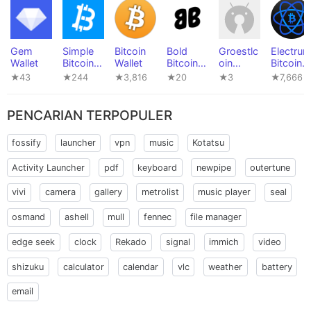
Gem
Simple
Bitcoin
Bold
Groestlc
Electru
Wallet
Bitcoin
Wallet
Bitcoin
oin
Bitcoin
Wallet
Wallet
Wallet
Wallet
★43
★244
★3,816
★20
★3
★7,666
PENCARIAN TERPOPULER
fossify
launcher
vpn
music
Kotatsu
Activity Launcher
pdf
keyboard
newpipe
outertune
vivi
camera
gallery
metrolist
music player
seal
osmand
ashell
mull
fennec
file manager
edge seek
clock
Rekado
signal
immich
video
shizuku
calculator
calendar
vlc
weather
battery
email