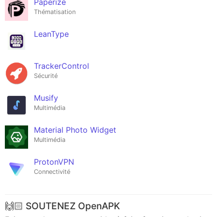
Paperize
Thématisation
LeanType
TrackerControl
Sécurité
Musify
Multimédia
Material Photo Widget
Multimédia
ProtonVPN
Connectivité
🙌🏻 SOUTENEZ OpenAPK