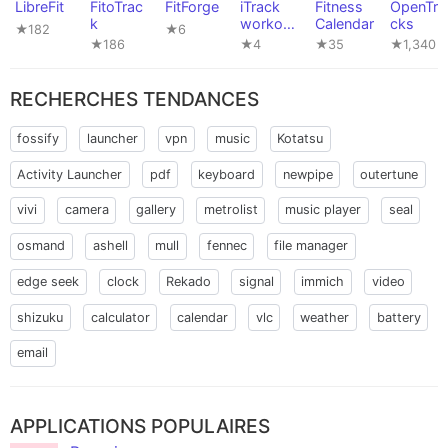
LibreFit
FitoTrac
FitForge
iTrack
Fitness
OpenTra
k
workout
Calendar
cks
★182
★6
tracker
★186
★4
★35
★1,340
RECHERCHES TENDANCES
fossify
launcher
vpn
music
Kotatsu
Activity Launcher
pdf
keyboard
newpipe
outertune
vivi
camera
gallery
metrolist
music player
seal
osmand
ashell
mull
fennec
file manager
edge seek
clock
Rekado
signal
immich
video
shizuku
calculator
calendar
vlc
weather
battery
email
APPLICATIONS POPULAIRES