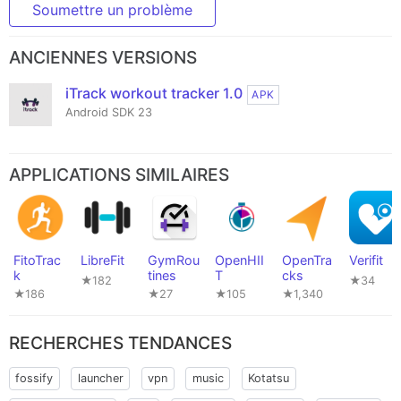
Soumettre un problème
ANCIENNES VERSIONS
iTrack workout tracker 1.0
APK
Android SDK 23
APPLICATIONS SIMILAIRES
FitoTrac
LibreFit
GymRou
OpenHII
OpenTra
Verifit
k
tines
T
cks
★182
★34
★186
★27
★105
★1,340
RECHERCHES TENDANCES
fossify
launcher
vpn
music
Kotatsu