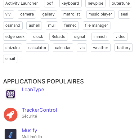
Activity Launcher
pdf
keyboard
newpipe
outertune
vivi
camera
gallery
metrolist
music player
seal
osmand
ashell
mull
fennec
file manager
edge seek
clock
Rekado
signal
immich
video
shizuku
calculator
calendar
vlc
weather
battery
email
APPLICATIONS POPULAIRES
LeanType
TrackerControl
Sécurité
Musify
Multimédia