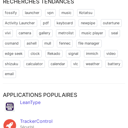
RECHERCHES TENDANCES
fossify
launcher
vpn
music
Kotatsu
Activity Launcher
pdf
keyboard
newpipe
outertune
vivi
camera
gallery
metrolist
music player
seal
osmand
ashell
mull
fennec
file manager
edge seek
clock
Rekado
signal
immich
video
shizuku
calculator
calendar
vlc
weather
battery
email
APPLICATIONS POPULAIRES
LeanType
TrackerControl
Sécurité