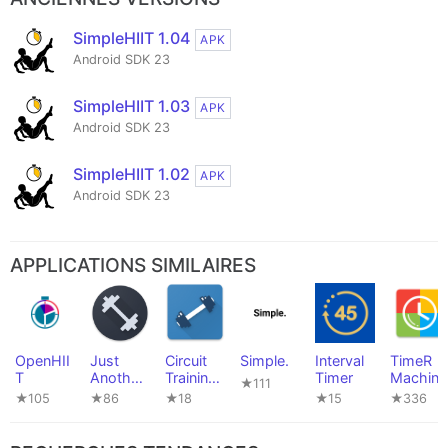
SimpleHIIT 1.04
APK
Android SDK 23
SimpleHIIT 1.03
APK
Android SDK 23
SimpleHIIT 1.02
APK
Android SDK 23
APPLICATIONS SIMILAIRES
OpenHII
Just
Circuit
Simple.
Interval
TimeR
T
Another
Training
Timer
Machine
★111
Workout
(PFA)
★105
★86
★18
★15
★336
Timer