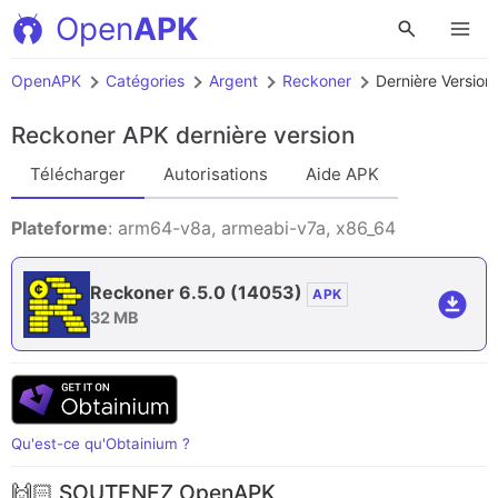
Open
APK
OpenAPK
Catégories
Argent
Reckoner
Dernière Version
Reckoner APK
dernière version
Télécharger
Autorisations
Aide APK
Plateforme
: arm64-v8a, armeabi-v7a, x86_64
Reckoner 6.5.0
(14053)
APK
32 MB
Qu'est-ce qu'Obtainium ?
🙌🏻 SOUTENEZ OpenAPK