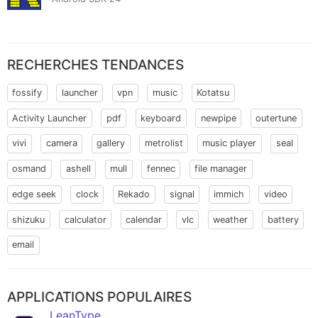
RECHERCHES TENDANCES
fossify
launcher
vpn
music
Kotatsu
Activity Launcher
pdf
keyboard
newpipe
outertune
vivi
camera
gallery
metrolist
music player
seal
osmand
ashell
mull
fennec
file manager
edge seek
clock
Rekado
signal
immich
video
shizuku
calculator
calendar
vlc
weather
battery
email
APPLICATIONS POPULAIRES
LeanType