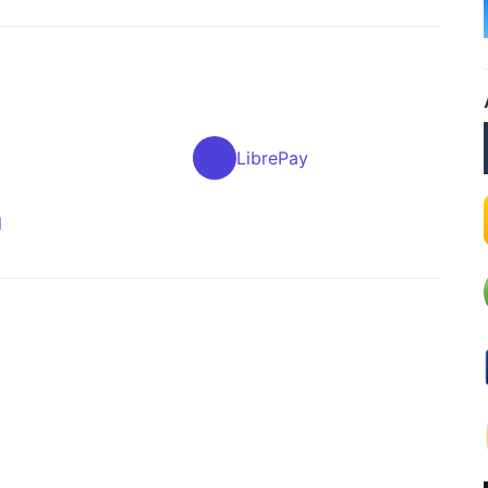
LibrePay
l