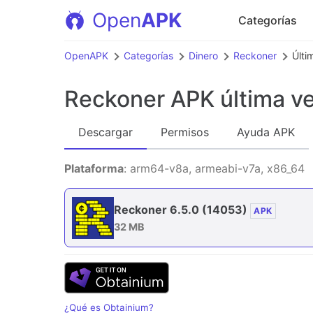
Open
APK
Categorías
OpenAPK
Categorías
Dinero
Reckoner
Últi
Reckoner APK
última v
Descargar
Permisos
Ayuda APK
Plataforma
: arm64-v8a, armeabi-v7a, x86_64
Reckoner 6.5.0
(14053)
APK
32 MB
¿Qué es Obtainium?