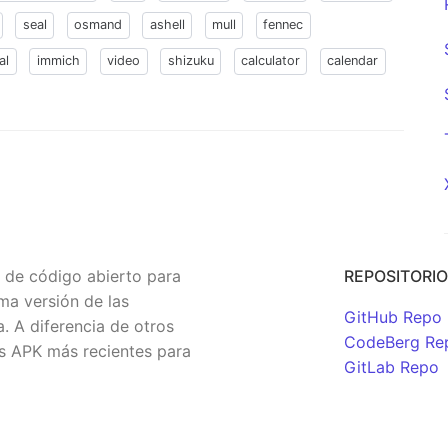
seal
osmand
ashell
mull
fennec
al
immich
video
shizuku
calculator
calendar
y de código abierto para
REPOSITORI
ma versión de las
GitHub Repo
 A diferencia de otros
CodeBerg Re
os APK más recientes para
GitLab Repo