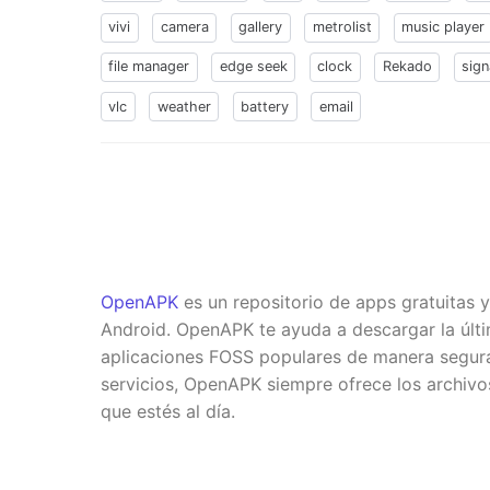
vivi
camera
gallery
metrolist
music player
file manager
edge seek
clock
Rekado
sign
vlc
weather
battery
email
OpenAPK
es un repositorio de apps gratuitas 
Android. OpenAPK te ayuda a descargar la últi
aplicaciones FOSS populares de manera segura.
servicios, OpenAPK siempre ofrece los archiv
que estés al día.