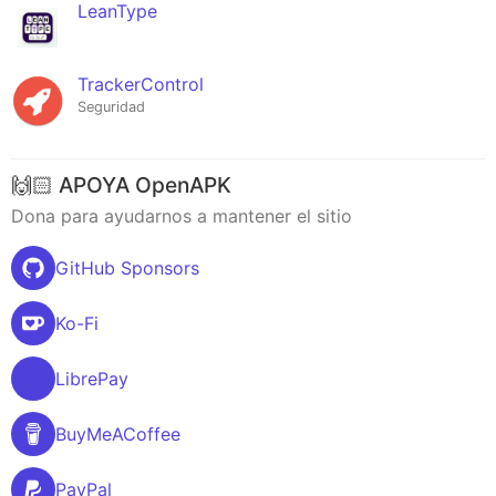
LeanType
TrackerControl
Seguridad
🙌🏻 APOYA OpenAPK
Dona para ayudarnos a mantener el sitio
GitHub Sponsors
Ko-Fi
LibrePay
BuyMeACoffee
PayPal