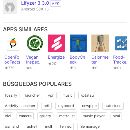
Lifyzer 3.3.0
APK
Android SDK 15
APPS SIMILARES
OpenFo
Vegan
Energize
BodyCh
Calorime
Food-
odFacts
Inspecto
eck
ter
Tracker
★20
r
(PFA)
★775
★0
★3
★0
★61
BÚSQUEDAS POPULARES
fossify
launcher
vpn
music
Kotatsu
Activity Launcher
pdf
keyboard
newpipe
outertune
vivi
camera
gallery
metrolist
music player
seal
osmand
ashell
mull
fennec
file manager