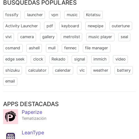
BÚSQUEDAS POPULARES
fossify
launcher
vpn
music
Kotatsu
Activity Launcher
pdf
keyboard
newpipe
outertune
vivi
camera
gallery
metrolist
music player
seal
osmand
ashell
mull
fennec
file manager
edge seek
clock
Rekado
signal
immich
video
shizuku
calculator
calendar
vlc
weather
battery
email
APPS DESTACADAS
Paperize
Tematización
LeanType