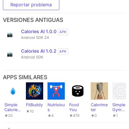
Reportar problema
VERSIONES ANTIGUAS
Calories AI 1.0.0
APK
Android SDK 24
Calories AI 1.0.2
APK
Android SDK
APPS SIMILARES
Simple
FitBuddy
Nutrixiou
Food
Calorime
Simple
Calorie
s
You
ter
Gym
★10
Tracker
Logger
★20
★4
★479
★0
★1