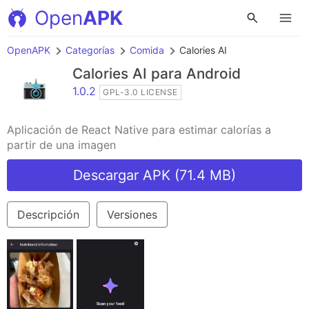
Open
APK
OpenAPK
Categorías
Comida
Calories AI
Calories AI
para Android
1.0.2
GPL-3.0 LICENSE
Aplicación de React Native para estimar calorías a
partir de una imagen
Descargar APK (71.4 MB)
Descripción
Versiones