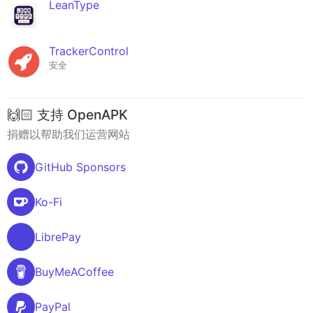
LeanType
TrackerControl
安全
🙌🏻 支持 OpenAPK
捐赠以帮助我们运营网站
GitHub Sponsors
Ko-Fi
LibrePay
BuyMeACoffee
PayPal