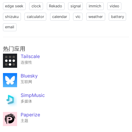
edge seek
clock
Rekado
signal
immich
video
shizuku
calculator
calendar
vlc
weather
battery
email
热门应用
Tailscale
连接性
Bluesky
互联网
SimpMusic
多媒体
Paperize
主题