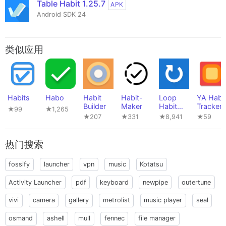
Table Habit 1.25.7
APK
Android SDK 24
类似应用
Habits
Habo
Habit
Habit-
Loop
YA Habi
Builder
Maker
Habit
Tracker
★99
★1,265
Tracker
★207
★331
★8,941
★59
热门搜索
fossify
launcher
vpn
music
Kotatsu
Activity Launcher
pdf
keyboard
newpipe
outertune
vivi
camera
gallery
metrolist
music player
seal
osmand
ashell
mull
fennec
file manager