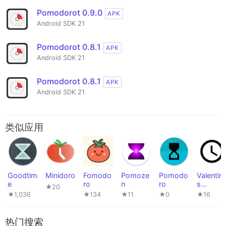
Pomodorot 0.9.0
APK
Android SDK 21
Pomodorot 0.8.1
APK
Android SDK 21
Pomodorot 0.8.1
APK
Android SDK 21
类似应用
Goodtim
Minidoro
Fomodo
Pomoze
Pomodo
Valentin'
e
ro
n
ro
s
★20
PowerT
★1,036
★134
★11
★0
★16
ols #016
热门搜索