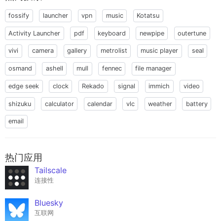
fossify
launcher
vpn
music
Kotatsu
Activity Launcher
pdf
keyboard
newpipe
outertune
vivi
camera
gallery
metrolist
music player
seal
osmand
ashell
mull
fennec
file manager
edge seek
clock
Rekado
signal
immich
video
shizuku
calculator
calendar
vlc
weather
battery
email
热门应用
Tailscale
连接性
Bluesky
互联网