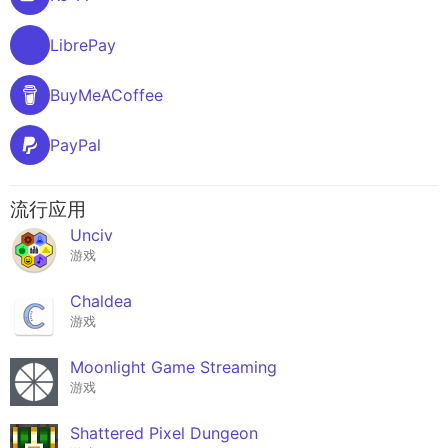
LibrePay
BuyMeACoffee
PayPal
流行应用
Unciv
游戏
Chaldea
游戏
Moonlight Game Streaming
游戏
Shattered Pixel Dungeon