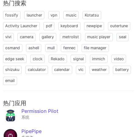
热门搜索
fossify
launcher
vpn
music
Kotatsu
Activity Launcher
pdf
keyboard
newpipe
outertune
vivi
camera
gallery
metrolist
music player
seal
osmand
ashell
mull
fennec
file manager
edge seek
clock
Rekado
signal
immich
video
shizuku
calculator
calendar
vlc
weather
battery
email
热门应用
Permission Pilot
系统
PipePipe