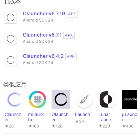
旧版本
Olauncher v6.7.19
APK
Android SDK 24
Olauncher v6.7.1
APK
Android SDK 24
Olauncher v6.4.2
APK
Android SDK 24
类似应用
Claunch
mLaunc
Olaunch
Launch
Lunar
µLaunch
er
her
er
Launche
er
★34
Clutter
r
★26
★168
★128
★220
★438
Free