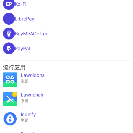
Ko-Fi
LibrePay
BuyMeACoffee
PayPal
流行应用
Lawnicons
主题
Lawnchair
系统
Iconify
主题