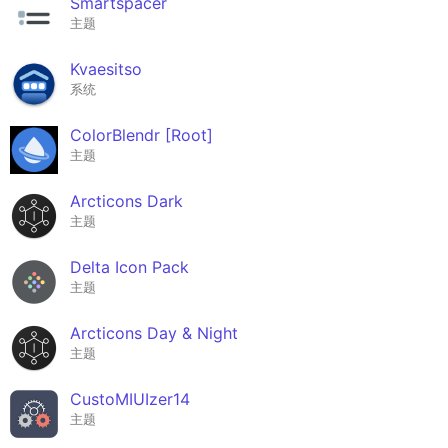
Smartspacer
主题
Kvaesitso
系统
ColorBlendr [Root]
主题
Arcticons Dark
主题
Delta Icon Pack
主题
Arcticons Day & Night
主题
CustoMIUIzer14
主题