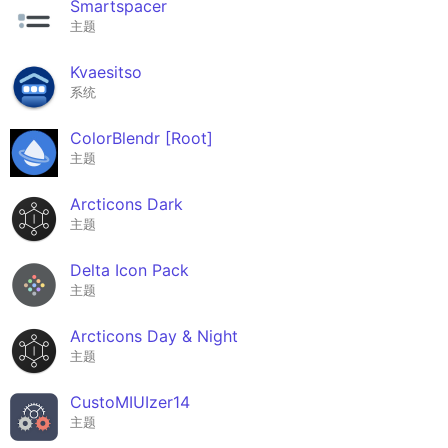
Smartspacer
主题
Kvaesitso
系统
ColorBlendr [Root]
主题
Arcticons Dark
主题
Delta Icon Pack
主题
Arcticons Day & Night
主题
CustoMIUIzer14
主题