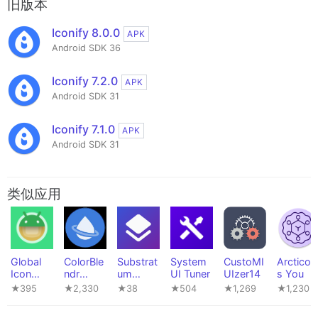
旧版本
Iconify 8.0.0
APK
Android SDK 36
Iconify 7.2.0
APK
Android SDK 31
Iconify 7.1.0
APK
Android SDK 31
类似应用
Global
ColorBle
Substrat
System
CustoMI
Arcticon
Icon
ndr
um
UI Tuner
UIzer14
s You
Pack
[Root]
Tweaks
★395
★2,330
★38
★504
★1,269
★1,230