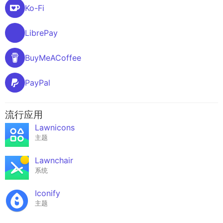
Ko-Fi
LibrePay
BuyMeACoffee
PayPal
流行应用
Lawnicons
主题
Lawnchair
系统
Iconify
主题