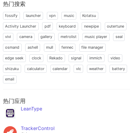
热门搜索
fossify
launcher
vpn
music
Kotatsu
Activity Launcher
pdf
keyboard
newpipe
outertune
vivi
camera
gallery
metrolist
music player
seal
osmand
ashell
mull
fennec
file manager
edge seek
clock
Rekado
signal
immich
video
shizuku
calculator
calendar
vlc
weather
battery
email
热门应用
LeanType
TrackerControl