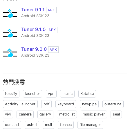
Tuner 9.1.1
APK
Android SDK 23
Tuner 9.1.0
APK
Android SDK 23
Tuner 9.0.0
APK
Android SDK 23
熱門搜尋
fossify
launcher
vpn
music
Kotatsu
Activity Launcher
pdf
keyboard
newpipe
outertune
vivi
camera
gallery
metrolist
music player
seal
osmand
ashell
mull
fennec
file manager