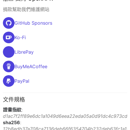
捐款幫助我們維護網站
GitHub Sponsors
Ko-Fi
LibrePay
BuyMeACoffee
PayPal
文件規格
證書指紋
:
d1ac7f2ff89e6dc1a1049d6eea22eda05a0d91dc4c973cd
sha256
:
12b8edb37a708ca7136deb66f6354704b232deb63fc1a191