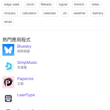
edge seek
clock
Rekado
signal
immich
video
shizuku
calculator
calendar
vlc
weather
battery
email
熱門應用程式
Bluesky
網際網路
SimpMusic
多媒體
Paperize
主題
LeanType