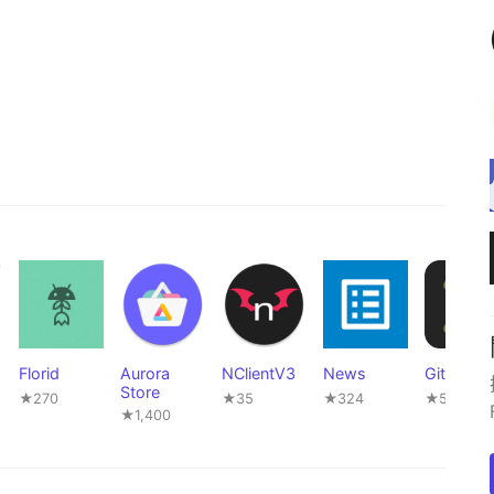
Florid
Aurora
NClientV3
News
GitNex
Store
★270
★35
★324
★520
★1,400