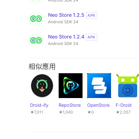
Android SDK 24
Neo Store 1.2.5
APK
Android SDK 24
Neo Store 1.2.4
APK
Android SDK 24
相似應用
Droid-ify
RepoStore
OpenStore
F-Droid
★7,011
★1,040
★0
★2,057