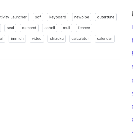
tivity Launcher
pdf
keyboard
newpipe
outertune
seal
osmand
ashell
mull
fennec
al
immich
video
shizuku
calculator
calendar