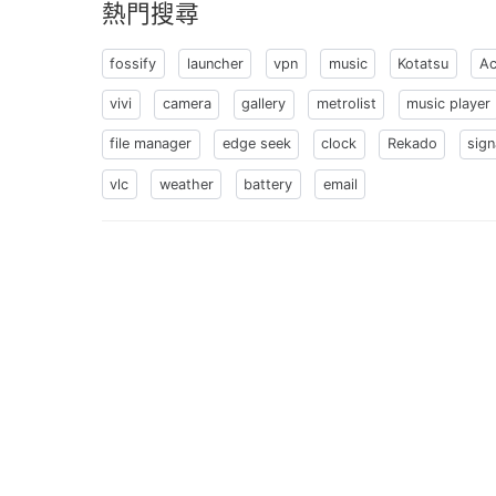
熱門搜尋
fossify
launcher
vpn
music
Kotatsu
Ac
vivi
camera
gallery
metrolist
music player
file manager
edge seek
clock
Rekado
sign
vlc
weather
battery
email