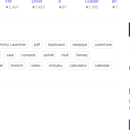
VM
Droid
d
Loader
ePad
Mobile
★2,401
★1,453
★97
★1,785
★76
tivity Launcher
pdf
keyboard
newpipe
outertune
seal
osmand
ashell
mull
fennec
al
immich
video
shizuku
calculator
calendar