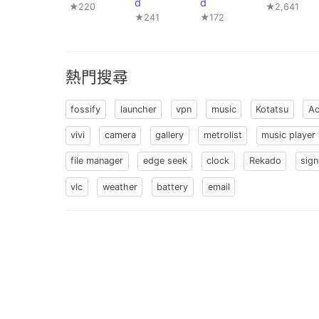
d
d
★220
★2,641
★241
★172
熱門搜尋
fossify
launcher
vpn
music
Kotatsu
Ac
vivi
camera
gallery
metrolist
music player
file manager
edge seek
clock
Rekado
sign
vlc
weather
battery
email