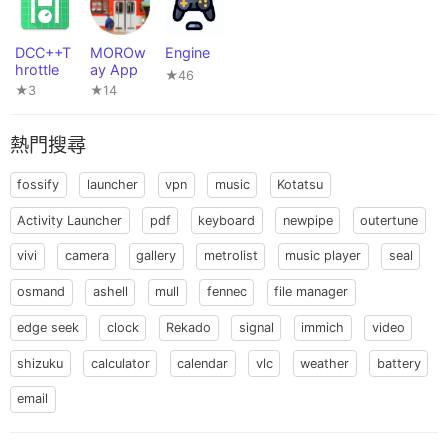
DCC++T
MOROw
Engine
hrottle
ay App
★46
★3
★14
熱門搜尋
fossify
launcher
vpn
music
Kotatsu
Activity Launcher
pdf
keyboard
newpipe
outertune
vivi
camera
gallery
metrolist
music player
seal
osmand
ashell
mull
fennec
file manager
edge seek
clock
Rekado
signal
immich
video
shizuku
calculator
calendar
vlc
weather
battery
email