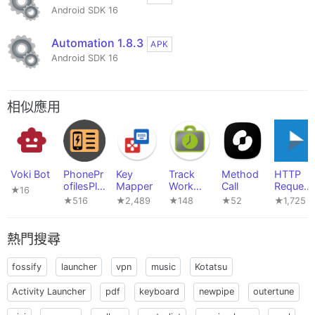
Android SDK 16
Automation 1.8.3
APK
Android SDK 16
相似應用
Voki Bot
PhonePr
Key
Track
Method
HTTP
ofilesPlu
Mapper
Work
Call
Request
★16
s
Time
Shortcut
★516
★2,489
★148
★52
★1,725
s
熱門搜尋
fossify
launcher
vpn
music
Kotatsu
Activity Launcher
pdf
keyboard
newpipe
outertune