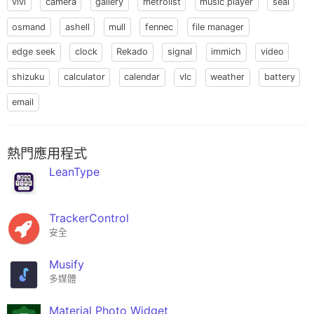
vivi
camera
gallery
metrolist
music player
seal
osmand
ashell
mull
fennec
file manager
edge seek
clock
Rekado
signal
immich
video
shizuku
calculator
calendar
vlc
weather
battery
email
熱門應用程式
LeanType
TrackerControl
安全
Musify
多媒體
Material Photo Widget