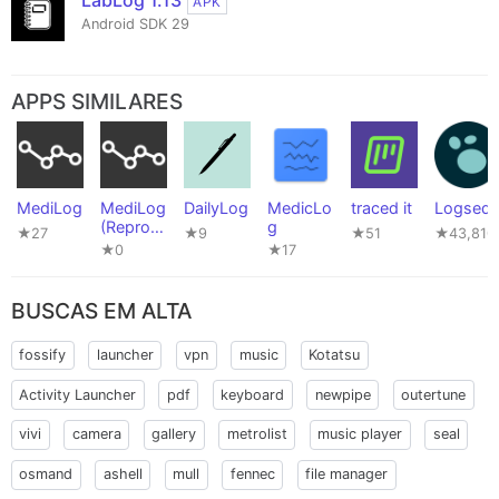
LabLog 1.13
APK
Android SDK 29
APPS SIMILARES
MediLog
MediLog
DailyLog
MedicLo
traced it
Logseq
(Reprod
g
★27
★9
★51
★43,810
ucible
★0
★17
build)
BUSCAS EM ALTA
fossify
launcher
vpn
music
Kotatsu
Activity Launcher
pdf
keyboard
newpipe
outertune
vivi
camera
gallery
metrolist
music player
seal
osmand
ashell
mull
fennec
file manager