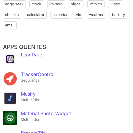
edge seek
clock
Rekado
signal
immich
video
shizuku
calculator
calendar
vlc
weather
battery
email
APPS QUENTES
LeanType
TrackerControl
Segurança
Musify
Multimídia
Material Photo Widget
Multimídia