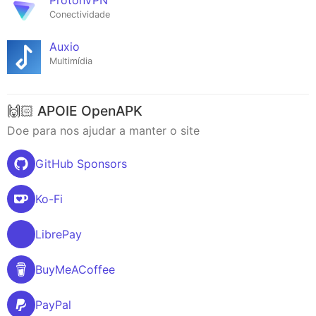
ProtonVPN
Conectividade
Auxio
Multimídia
🙌🏻 APOIE OpenAPK
Doe para nos ajudar a manter o site
GitHub Sponsors
Ko-Fi
LibrePay
BuyMeACoffee
PayPal