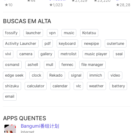
★44
★27,329
★23,220
★10
★1,023
★28,284
BUSCAS EM ALTA
fossify
launcher
vpn
music
Kotatsu
Activity Launcher
pdf
keyboard
newpipe
outertune
vivi
camera
gallery
metrolist
music player
seal
osmand
ashell
mull
fennec
file manager
edge seek
clock
Rekado
signal
immich
video
shizuku
calculator
calendar
vlc
weather
battery
email
APPS QUENTES
Bangumi番组计划
Internet