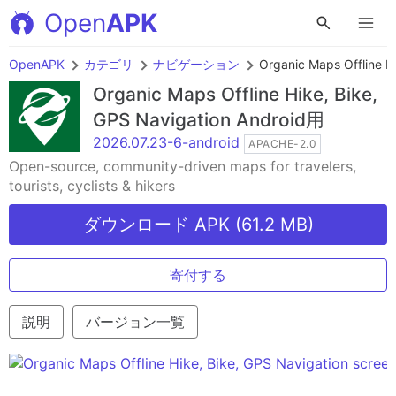
Open
APK
OpenAPK
カテゴリ
ナビゲーション
Organic Maps Offline H
Organic Maps Offline Hike, Bike,
GPS Navigation
Android用
2026.07.23-6-android
APACHE-2.0
Open-source, community-driven maps for travelers,
tourists, cyclists & hikers
ダウンロード APK (61.2 MB)
寄付する
説明
バージョン一覧