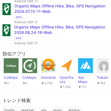
Android SDK 21
Organic Maps Offline Hike, Bike, GPS Navigation
2026.07.15-11-Web
APK
Android SDK 21
Organic Maps Offline Hike, Bike, GPS Navigation
2026.06.24-16-Web
APK
Android SDK 21
類似アプリ
CoMaps
CoMaps
OsmAnd
OpenTra
Alpi
Trekarta
cks
Maps
★0
★0
★4,778
★184
★1,340
★172
トレンド検索
fossify
launcher
vpn
music
Kotatsu