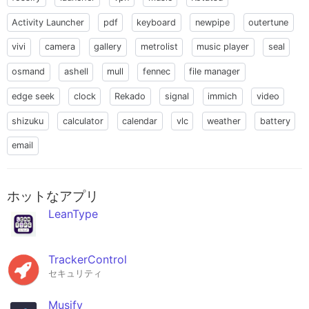
Activity Launcher
pdf
keyboard
newpipe
outertune
vivi
camera
gallery
metrolist
music player
seal
osmand
ashell
mull
fennec
file manager
edge seek
clock
Rekado
signal
immich
video
shizuku
calculator
calendar
vlc
weather
battery
email
ホットなアプリ
LeanType
TrackerControl
セキュリティ
Musify