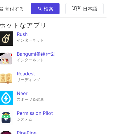
🏻 寄付する
検索
🇯🇵 日本語
ホットなアプリ
Rush
インターネット
Bangumi番组计划
インターネット
Readest
リーディング
Neer
スポーツ＆健康
Permission Pilot
システム
PipePipe