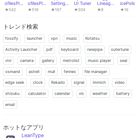
ofilesPlu
ofilesPlu
Settings
UI Tuner
Lineage
icePolic
sExtend
s
Reborn
Profiles
★542
★516
★167
★504
★8
★16
er
トレンド検索
fossify
launcher
vpn
music
Kotatsu
Activity Launcher
pdf
keyboard
newpipe
outertune
vivi
camera
gallery
metrolist
music player
seal
osmand
ashell
mull
fennec
file manager
edge seek
clock
Rekado
signal
immich
video
shizuku
calculator
calendar
vlc
weather
battery
email
ホットなアプリ
LeanType