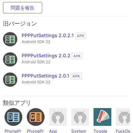
問題を報告
旧バージョン
PPPPutSettings 2.0.2.1
APK
Android SDK 22
PPPPutSettings 2.0.2
APK
Android SDK 22
PPPPutSettings 2.0.1
APK
Android SDK 22
類似アプリ
PhonePr
PhonePr
App
System
Toggle
FuckDev