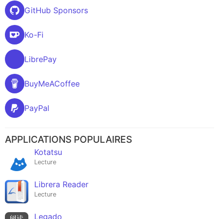
GitHub Sponsors
Ko-Fi
LibrePay
BuyMeACoffee
PayPal
APPLICATIONS POPULAIRES
Kotatsu
Lecture
Librera Reader
Lecture
Legado