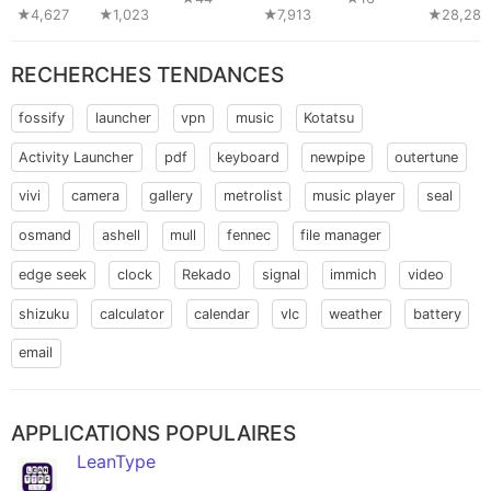
★4,627
★1,023
★7,913
★28,284
RECHERCHES TENDANCES
fossify
launcher
vpn
music
Kotatsu
Activity Launcher
pdf
keyboard
newpipe
outertune
vivi
camera
gallery
metrolist
music player
seal
osmand
ashell
mull
fennec
file manager
edge seek
clock
Rekado
signal
immich
video
shizuku
calculator
calendar
vlc
weather
battery
email
APPLICATIONS POPULAIRES
LeanType