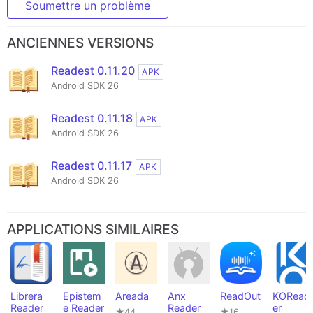
Soumettre un problème
ANCIENNES VERSIONS
Readest 0.11.20
APK
Android SDK 26
Readest 0.11.18
APK
Android SDK 26
Readest 0.11.17
APK
Android SDK 26
APPLICATIONS SIMILAIRES
Librera
Epistem
Areada
Anx
ReadOut
KORead
Reader
e Reader
Reader
er
★44
★16