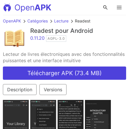
Open
APK
OpenAPK
Catégories
Lecture
Readest
Readest
pour Android
0.11.20
AGPL-3.0
Lecteur de livres électroniques avec des fonctionnalités
puissantes et une interface intuitive
Télécharger APK (73.4 MB)
Description
Versions