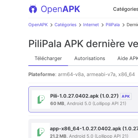
Open
APK
Catégorie
OpenAPK
Catégories
Internet
PiliPala
Derni
PiliPala APK
dernière ve
Télécharger
Autorisations
Aide AP
Plateforme
: arm64-v8a, armeabi-v7a, x86_64
Pili-1.0.27.0402.apk
(1.0.27)
APK
60 MB
, Android 5.0 (Lollipop API 21)
app-x86_64-1.0.27.0402.apk
(1.0.2
21.2 MB
, Android 5.0 (Lollipop API 21)