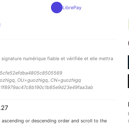
LibrePay
l
ignature numérique fiable et vérifiée et elle mettra
5cfe52efdba4805c8505569
uozhigq, OU=guozhigq, CN=guozhigq
1f8979ac47c8b190c1b85e9d23e49faa3ab
.27
n ascending or descending order and scroll to the