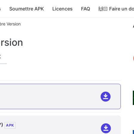
s
Soumettre APK
Licences
FAQ
🙌🏻 Faire un d
ère Version
rsion
K
7)
APK