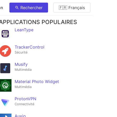
on
Rechercher
🇫🇷 Français
APPLICATIONS POPULAIRES
LeanType
TrackerControl
Sécurité
Musify
Multimédia
Material Photo Widget
Multimédia
ProtonVPN
Connectivité
Auxio