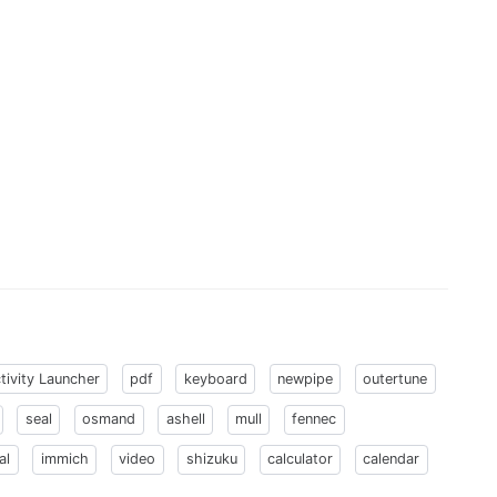
tivity Launcher
pdf
keyboard
newpipe
outertune
seal
osmand
ashell
mull
fennec
al
immich
video
shizuku
calculator
calendar