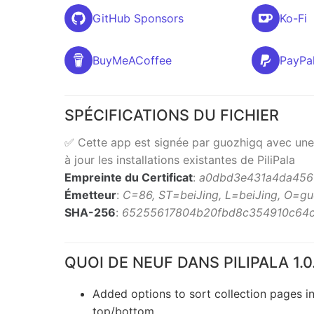
GitHub Sponsors
Ko-Fi
BuyMeACoffee
PayPa
SPÉCIFICATIONS DU FICHIER
✅ Cette app est signée par guozhigq avec une s
à jour les installations existantes de PiliPala
Empreinte du Certificat
:
a0dbd3e431a4da456
Émetteur
:
C=86, ST=beiJing, L=beiJing, O=g
SHA-256
:
65255617804b20fbd8c354910c64c
QUOI DE NEUF DANS PILIPALA 1.0
Added options to sort collection pages i
top/bottom.