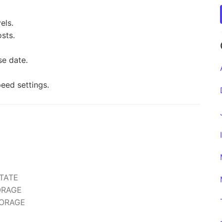
els.
sts.
se date.
eed settings.
STATE
ORAGE
TORAGE