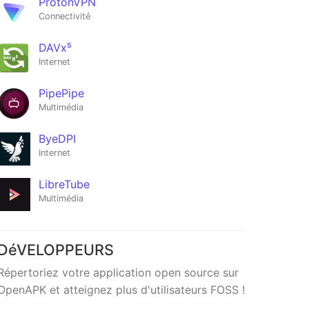
ProtonVPN
Connectivité
DAVx⁵
Internet
PipePipe
Multimédia
ByeDPI
Internet
LibreTube
Multimédia
DéVELOPPEURS
Répertoriez votre application open source sur
OpenAPK et atteignez plus d'utilisateurs FOSS !