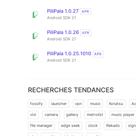
PiliPala 1.0.27
APK
Android SDK 21
PiliPala 1.0.26
APK
Android SDK 21
PiliPala 1.0.25.1010
APK
Android SDK 21
RECHERCHES TENDANCES
fossify
launcher
vpn
music
Kotatsu
Ac
vivi
camera
gallery
metrolist
music player
file manager
edge seek
clock
Rekado
sign