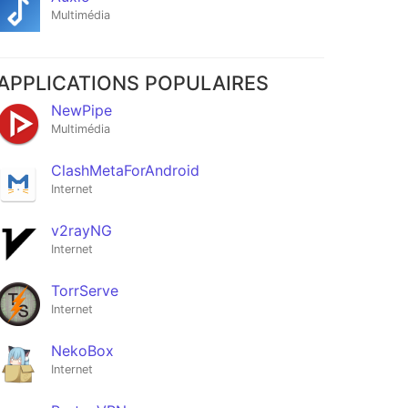
Multimédia
APPLICATIONS POPULAIRES
NewPipe
Multimédia
ClashMetaForAndroid
Internet
v2rayNG
Internet
TorrServe
Internet
NekoBox
Internet