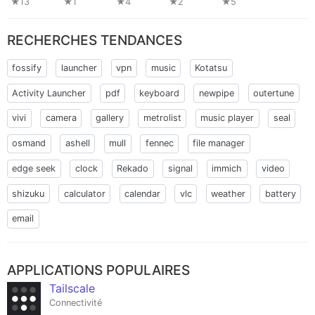
★13
★1
★4
★2
★5
App
RECHERCHES TENDANCES
fossify
launcher
vpn
music
Kotatsu
Activity Launcher
pdf
keyboard
newpipe
outertune
vivi
camera
gallery
metrolist
music player
seal
osmand
ashell
mull
fennec
file manager
edge seek
clock
Rekado
signal
immich
video
shizuku
calculator
calendar
vlc
weather
battery
email
APPLICATIONS POPULAIRES
Tailscale
Connectivité