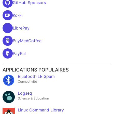
GitHub Sponsors
Ko-Fi
LibrePay
BuyMeACoffee
PayPal
APPLICATIONS POPULAIRES
Bluetooth LE Spam
Connectivité
Logseq
Science & Éducation
Linux Command Library