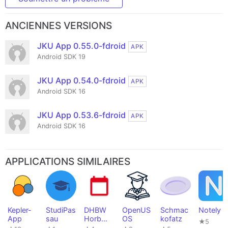
ANCIENNES VERSIONS
JKU App 0.55.0-fdroid
APK
Android SDK 19
JKU App 0.54.0-fdroid
APK
Android SDK 16
JKU App 0.53.6-fdroid
APK
Android SDK 16
APPLICATIONS SIMILAIRES
Kepler-
StudiPas
DHBW
OpenUS
Schmac
Notely
App
sau
Horb
OS
kofatz
★5
Student