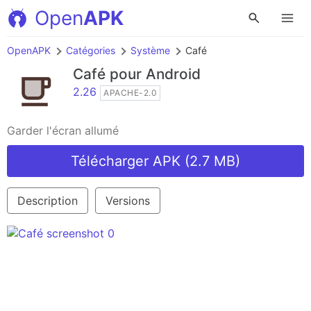
Open
APK
OpenAPK
Catégories
Système
Café
Café
pour Android
2.26
APACHE-2.0
Garder l'écran allumé
Télécharger APK (2.7 MB)
Description
Versions