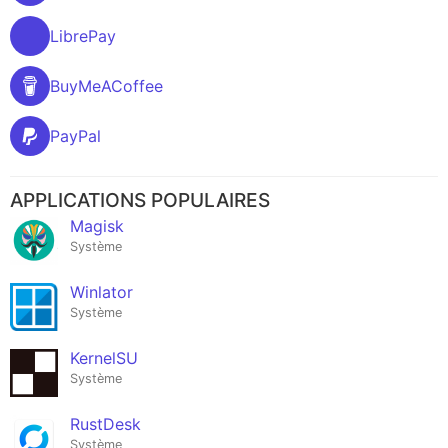
LibrePay
BuyMeACoffee
PayPal
APPLICATIONS POPULAIRES
Magisk
Système
Winlator
Système
KernelSU
Système
RustDesk
Système