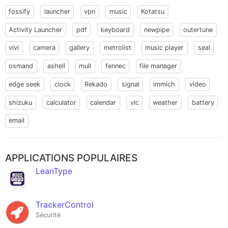
fossify
launcher
vpn
music
Kotatsu
Activity Launcher
pdf
keyboard
newpipe
outertune
vivi
camera
gallery
metrolist
music player
seal
osmand
ashell
mull
fennec
file manager
edge seek
clock
Rekado
signal
immich
video
shizuku
calculator
calendar
vlc
weather
battery
email
APPLICATIONS POPULAIRES
LeanType
TrackerControl
Sécurité