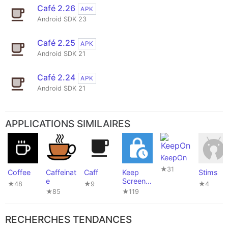
Café 2.26
APK
Android SDK 23
Café 2.25
APK
Android SDK 21
Café 2.24
APK
Android SDK 21
APPLICATIONS SIMILAIRES
KeepOn
★31
Coffee
Caffeinat
Caff
Keep
Stims
e
Screen
★48
★9
★4
On
★85
★119
RECHERCHES TENDANCES