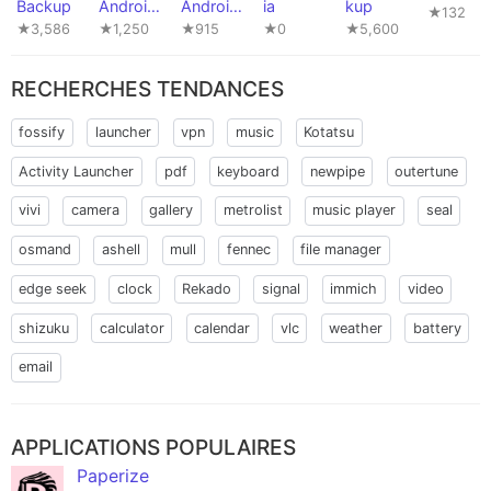
Backup
Android
Android
ia
kup
★132
Backup
Backup
★3,586
★1,250
★915
★0
★5,600
Compani
Compani
on
on
RECHERCHES TENDANCES
fossify
launcher
vpn
music
Kotatsu
Activity Launcher
pdf
keyboard
newpipe
outertune
vivi
camera
gallery
metrolist
music player
seal
osmand
ashell
mull
fennec
file manager
edge seek
clock
Rekado
signal
immich
video
shizuku
calculator
calendar
vlc
weather
battery
email
APPLICATIONS POPULAIRES
Paperize