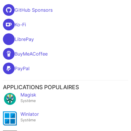
GitHub Sponsors
Ko-Fi
LibrePay
BuyMeACoffee
PayPal
APPLICATIONS POPULAIRES
Magisk
Système
Winlator
Système