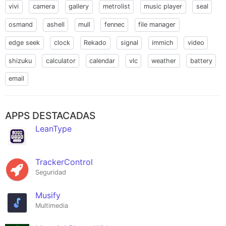
vivi
camera
gallery
metrolist
music player
seal
osmand
ashell
mull
fennec
file manager
edge seek
clock
Rekado
signal
immich
video
shizuku
calculator
calendar
vlc
weather
battery
email
APPS DESTACADAS
LeanType
TrackerControl
Seguridad
Musify
Multimedia