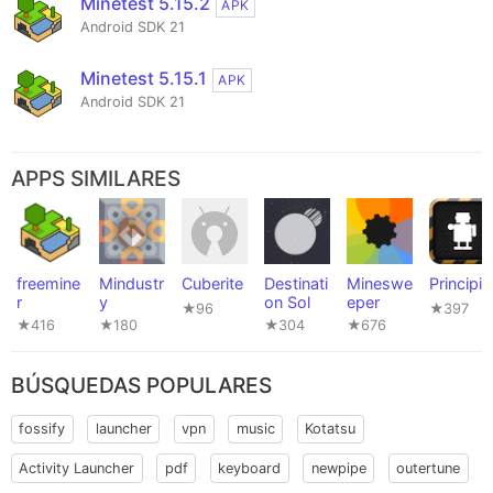
Minetest 5.15.2
APK
Android SDK 21
Minetest 5.15.1
APK
Android SDK 21
APPS SIMILARES
freemine
Mindustr
Cuberite
Destinati
Mineswe
Principia
r
y
on Sol
eper
★96
★397
★416
★180
★304
★676
BÚSQUEDAS POPULARES
fossify
launcher
vpn
music
Kotatsu
Activity Launcher
pdf
keyboard
newpipe
outertune