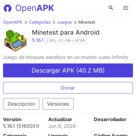
Open
APK
OpenAPK
Categorías
Juegos
Minetest
Minetest
para Android
5.16.1
LGPL-2.1-OR-LATER
Juego de bloques sandbox en un mundo cuasi-infinito
Descargar APK (40.2 MB)
Donar
Descripción
Versiones
Versión
Actualizar
Desarrollador
5.16.1 (5160001)
Jun 9, 2026
Categoría
Licencia
Código fuente