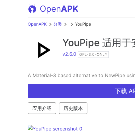
Open
APK
OpenAPK
分类
YouPipe
YouPipe
适用于
v2.6.0
GPL-3.0-ONLY
A Material-3 based alternative to NewPipe usi
下载 AP
应用介绍
历史版本