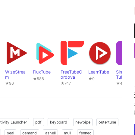
WizeStrea
FluxTube
FreeTubeC
LearnTube
Simple
m
ordova
Tube
★588
★9
★96
★747
★47
tivity Launcher
pdf
keyboard
newpipe
outertune
seal
osmand
ashell
mull
fennec