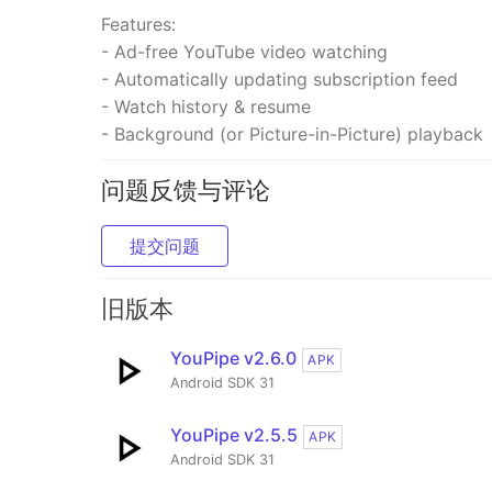
Features:
- Ad-free YouTube video watching
- Automatically updating subscription feed
- Watch history & resume
- Background (or Picture-in-Picture) playback
问题反馈与评论
提交问题
旧版本
YouPipe v2.6.0
APK
Android SDK 31
YouPipe v2.5.5
APK
Android SDK 31