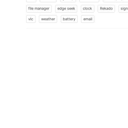
file manager
edge seek
clock
Rekado
sign
vlc
weather
battery
email