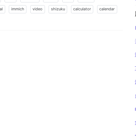
al
immich
video
shizuku
calculator
calendar