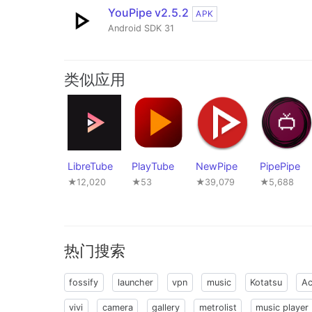
YouPipe v2.5.2
APK
Android SDK 31
类似应用
LibreTube
PlayTube
NewPipe
PipePipe
★12,020
★53
★39,079
★5,688
热门搜索
fossify
launcher
vpn
music
Kotatsu
Ac
vivi
camera
gallery
metrolist
music player