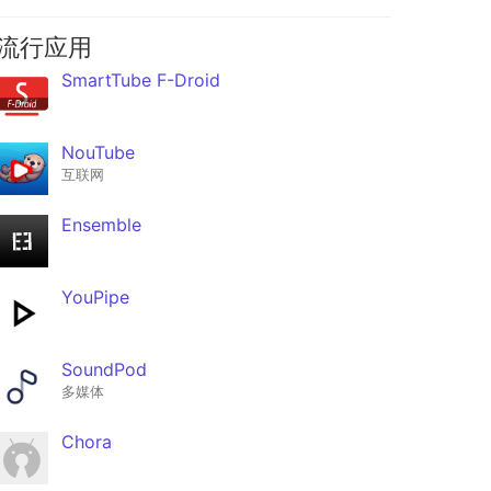
流行应用
SmartTube F-Droid
NouTube
互联网
Ensemble
YouPipe
SoundPod
多媒体
Chora