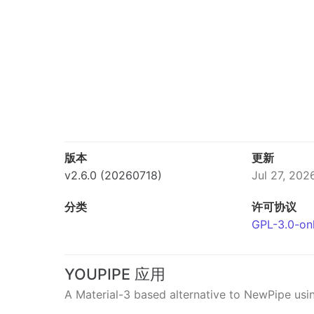
版本
更新
v2.6.0 (20260718)
Jul 27, 202
分类
许可协议
GPL-3.0-on
YOUPIPE 应用
A Material-3 based alternative to NewPipe usi