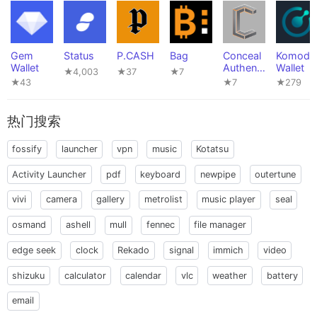
Gem
Status
P.CASH
Bag
Conceal
Komodo
Wallet
Authenti
Wallet
★4,003
★37
★7
cator
★43
★7
★279
热门搜索
fossify
launcher
vpn
music
Kotatsu
Activity Launcher
pdf
keyboard
newpipe
outertune
vivi
camera
gallery
metrolist
music player
seal
osmand
ashell
mull
fennec
file manager
edge seek
clock
Rekado
signal
immich
video
shizuku
calculator
calendar
vlc
weather
battery
email