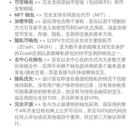
币安钱包
>> 完全支持原始币安链（包括BEP2）和币
安智能链。
NFT 钱包
>> 完全支持非同质化代币（NFT）。
加密学院
>> 该应用包含两个课程，旨在以易于理解的
方式引导新手进入加密货币和DeFi生态系统，涵盖加密
货币安全、存储、隐私、交易和交换的基本方面。
隐私币钱包
>> 以SPV方式完全支持主要隐私币
（ZCash、DASH）。是为数不多的能够支持完全保护
的Zcash交易以及能够私密化比特币交易的钱包之一。
去中心化钱包
>> 旨在以去中心化的方式与大多数主要
区块链合作，应用不依赖于钱包提供商的某个服务器来
发送/接收交易，而是直接与区块链网络交互。
隐私优先
>> 设计旨在即使在最侵犯隐私的情况下也能
保持隐私。没有用户账户保存你的记录，没有身份检查
可能暴露你的财务状况，也没有与传统金融层的交互。
该应用部分支持TOR，并且即将支持VPN。
完全开源
>> 迄今为止最透明的钱包应用。该应用的整
个4年开发过程在网上公开可访问，并且100%的代码供
任何人评估或在其他项目中重用。经过第三方验证和审
计。