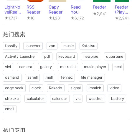
LightNo
RSS
Capy
Read
Feeder
Feeder
velRead
Reader
Reader
You
(Play
★2,941
er
version)
★1,737
★10
★1,281
★6,172
★2,941
热门搜索
fossify
launcher
vpn
music
Kotatsu
Activity Launcher
pdf
keyboard
newpipe
outertune
vivi
camera
gallery
metrolist
music player
seal
osmand
ashell
mull
fennec
file manager
edge seek
clock
Rekado
signal
immich
video
shizuku
calculator
calendar
vlc
weather
battery
email
热门应用