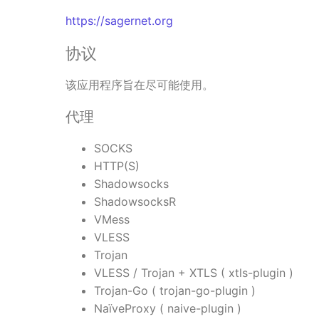
https://sagernet.org
协议
该应用程序旨在尽可能使用。
代理
SOCKS
HTTP(S)
Shadowsocks
ShadowsocksR
VMess
VLESS
Trojan
VLESS / Trojan + XTLS ( xtls-plugin )
Trojan-Go ( trojan-go-plugin )
NaïveProxy ( naive-plugin )