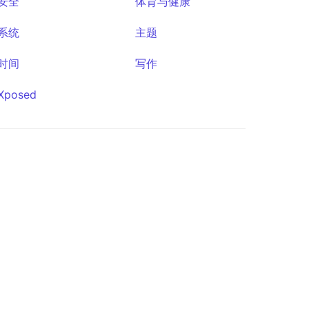
安全
体育与健康
系统
主题
时间
写作
Matsuri
Xposed
★2,218