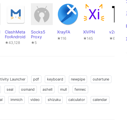
l
ClashMeta
Socks5
XrayFA
XiVPN
v2rayNG
ForAndroid
Proxy
★116
★145
★60,424
★43,128
★5
tivity Launcher
pdf
keyboard
newpipe
outertune
seal
osmand
ashell
mull
fennec
al
immich
video
shizuku
calculator
calendar