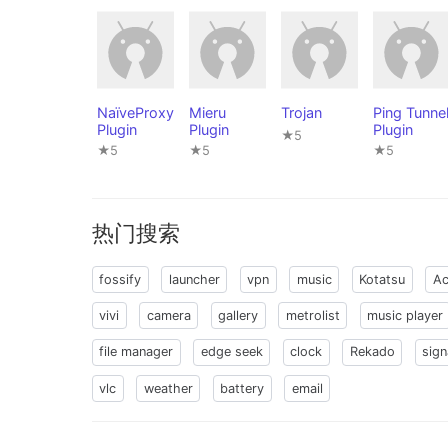
NaïveProxy
Mieru
Trojan
Ping Tunne
Plugin
Plugin
Plugin
★5
★5
★5
★5
热门搜索
fossify
launcher
vpn
music
Kotatsu
Ac
vivi
camera
gallery
metrolist
music player
file manager
edge seek
clock
Rekado
sign
vlc
weather
battery
email