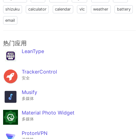
shizuku
calculator
calendar
vlc
weather
battery
email
热门应用
LeanType
TrackerControl
安全
Musify
多媒体
Material Photo Widget
多媒体
ProtonVPN