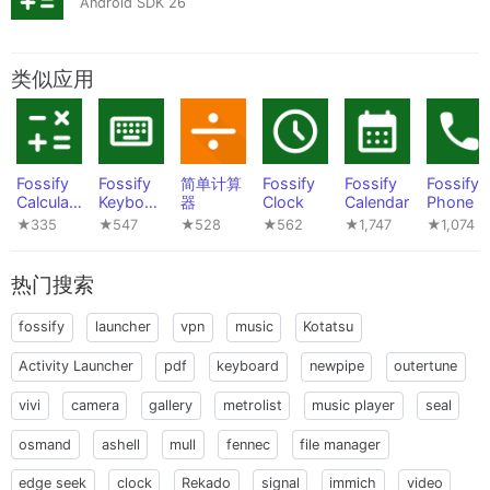
Android SDK 26
类似应用
Fossify
Fossify
简单计算
Fossify
Fossify
Fossify
Calculat
Keyboar
器
Clock
Calendar
Phone
or
d
★335
★547
★528
★562
★1,747
★1,074
热门搜索
fossify
launcher
vpn
music
Kotatsu
Activity Launcher
pdf
keyboard
newpipe
outertune
vivi
camera
gallery
metrolist
music player
seal
osmand
ashell
mull
fennec
file manager
edge seek
clock
Rekado
signal
immich
video