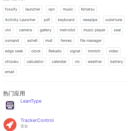
fossify
launcher
vpn
music
Kotatsu
Activity Launcher
pdf
keyboard
newpipe
outertune
vivi
camera
gallery
metrolist
music player
seal
osmand
ashell
mull
fennec
file manager
edge seek
clock
Rekado
signal
immich
video
shizuku
calculator
calendar
vlc
weather
battery
email
热门应用
LeanType
TrackerControl
安全