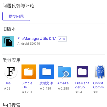
问题反馈与评论
提交问题
旧版本
FileManagerUtils 0.1.1
APK
Android SDK 19
类似应用
Files
Simple
质感文件
Amaze
FileMana
Ghost
File
gerSphe
Comma
★23
★5,439
★6,288
Manager
re
nder
★1,281
★54
★0
Pro
热门搜索