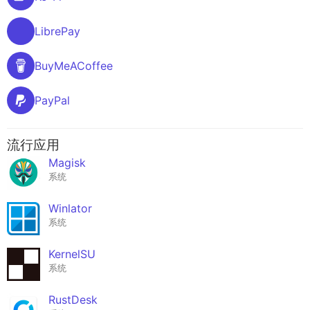
LibrePay
BuyMeACoffee
PayPal
流行应用
Magisk
系统
Winlator
系统
KernelSU
系统
RustDesk