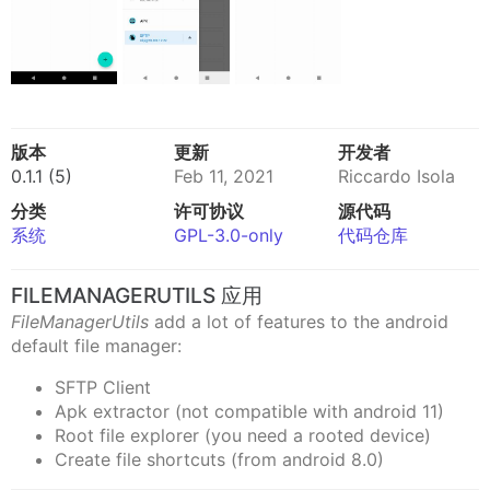
版本
更新
开发者
0.1.1 (5)
Feb 11, 2021
Riccardo Isola
分类
许可协议
源代码
系统
GPL-3.0-only
代码仓库
FILEMANAGERUTILS 应用
FileManagerUtils
add a lot of features to the android
default file manager:
SFTP Client
Apk extractor (not compatible with android 11)
Root file explorer (you need a rooted device)
Create file shortcuts (from android 8.0)