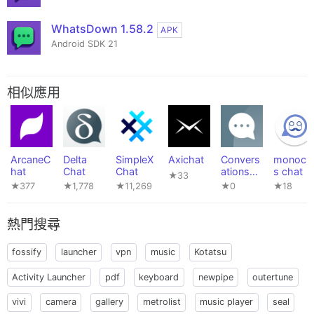
WhatsDown 1.58.2
APK
Android SDK 21
相似應用
ArcaneC
Delta
SimpleX
Axichat
Convers
monocle
hat
Chat
Chat
ations
s chat
★33
Classic
★377
★1,778
★11,269
★0
★18
熱門搜尋
fossify
launcher
vpn
music
Kotatsu
Activity Launcher
pdf
keyboard
newpipe
outertune
vivi
camera
gallery
metrolist
music player
seal