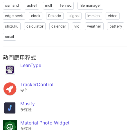
osmand
ashell
mull
fennec
file manager
edge seek
clock
Rekado
signal
immich
video
shizuku
calculator
calendar
vlc
weather
battery
email
熱門應用程式
LeanType
TrackerControl
安全
Musify
多媒體
Material Photo Widget
多媒體