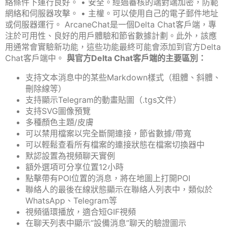
絡條件下運行良好。 • 安全。經過審核的端對端加密，防範
網絡和伺服器攻擊。 • 主權。可以使用自己的電子郵件地址
或伺服器運行。 ArcaneChat是一個Delta Chat客戶端，專
注於可用性、良好的用戶體驗和節省數據計劃。此外，該應
用通常會實驗新功能，這些功能最終可能會添加到官方Delta
Chat客戶端中。
與官方Delta Chat客戶端的主要區別：
支持文本消息中的某些Markdown樣式（粗體、斜體、
刪除線等）
支持顯示Telegram的動畫貼圖（.tgs文件）
支持SVG圖像預覽
多種顏色主題/皮膚
可以禁用檔案以完全斷開連接，節省數據/帶寬
可以輕鬆查看所有檔案的連接狀態在檔案切換器中
默認設置為視頻聊天實例
額外選項可分享位置12小時
點擊帶有POI位置的消息，將在地圖上打開POI
聯絡人的最後在線狀態顯示在聯絡人列表中，類似於
WhatsApp、Telegram等
視頻循環播放，適合短GIF視頻
在聊天列表中顯示“設備消息”聊天的驗證圖示