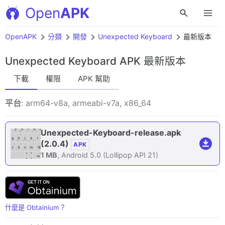
Open
APK
OpenAPK
分類
開發
Unexpected Keyboard
最新版本
Unexpected Keyboard APK
最新版本
下載
權限
APK 幫助
平台
: arm64-v8a, armeabi-v7a, x86_64
Unexpected-Keyboard-release.apk
(2.0.4)
APK
1 MB
, Android 5.0 (Lollipop API 21)
什麼是 Obtainium？