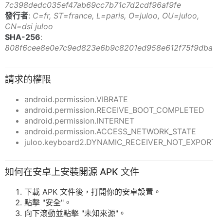
7c398dedc035ef47ab69cc7b71c7d2cdf96af9fe
發行者
:
C=fr, ST=france, L=paris, O=juloo, OU=juloo,
CN=dsi juloo
SHA-256
:
808f6cee8e0e7c9ed823e6b9c8201ed958e612f75f9dba6
請求的權限
android.permission.VIBRATE
android.permission.RECEIVE_BOOT_COMPLETED
android.permission.INTERNET
android.permission.ACCESS_NETWORK_STATE
juloo.keyboard2.DYNAMIC_RECEIVER_NOT_EXPORT
如何在安卓上安裝開源 APK 文件
下載 APK 文件後，打開你的安卓設置。
點擊 "安全"。
向下滾動並點擊 "未知來源"。