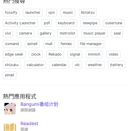
熱門搜尋
fossify
launcher
vpn
music
Kotatsu
Activity Launcher
pdf
keyboard
newpipe
outertune
vivi
camera
gallery
metrolist
music player
seal
osmand
ashell
mull
fennec
file manager
edge seek
clock
Rekado
signal
immich
video
shizuku
calculator
calendar
vlc
weather
battery
email
熱門應用程式
Bangumi番组计划
網際網路
Readest
閱讀