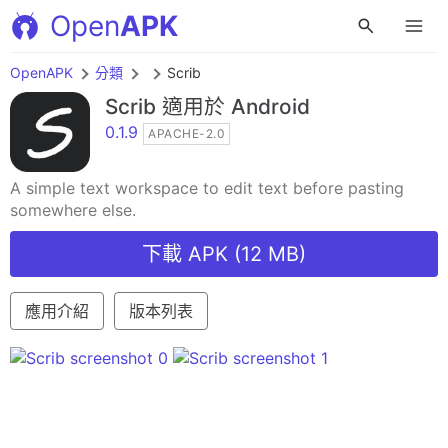
Open
APK
OpenAPK
分類
Scrib
Scrib
適用於 Android
0.1.9
APACHE-2.0
A simple text workspace to edit text before pasting
somewhere else.
下載 APK (12 MB)
應用介紹
版本列表