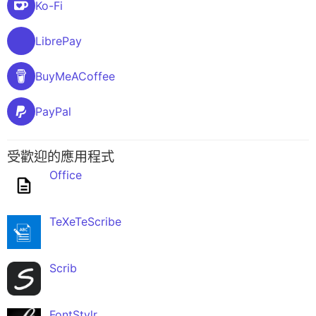
Ko-Fi
LibrePay
BuyMeACoffee
PayPal
受歡迎的應用程式
Office
TeXeTeScribe
Scrib
FontStylr