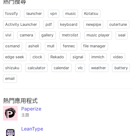
熱門搜尋
fossify
launcher
vpn
music
Kotatsu
Activity Launcher
pdf
keyboard
newpipe
outertune
vivi
camera
gallery
metrolist
music player
seal
osmand
ashell
mull
fennec
file manager
edge seek
clock
Rekado
signal
immich
video
shizuku
calculator
calendar
vlc
weather
battery
email
熱門應用程式
Paperize
主題
LeanType