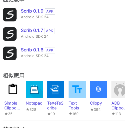
Scrib 0.1.9
APK
Android SDK 24
Scrib 0.1.7
APK
Android SDK 24
Scrib 0.1.6
APK
Android SDK 24
相似應用
Simple
Notepad
TeXeTeS
Text
Clippy
ADB
Clipboar
cribe
Tools
Clipboar
★328
★394
d Editor
d
★35
★19
★169
★113