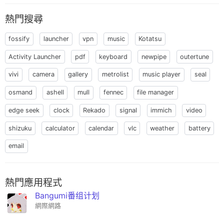
熱門搜尋
fossify
launcher
vpn
music
Kotatsu
Activity Launcher
pdf
keyboard
newpipe
outertune
vivi
camera
gallery
metrolist
music player
seal
osmand
ashell
mull
fennec
file manager
edge seek
clock
Rekado
signal
immich
video
shizuku
calculator
calendar
vlc
weather
battery
email
熱門應用程式
Bangumi番组计划
網際網路