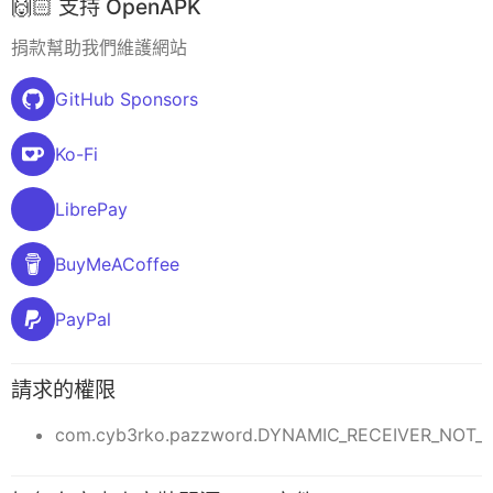
🙌🏻 支持 OpenAPK
捐款幫助我們維護網站
GitHub Sponsors
Ko-Fi
LibrePay
BuyMeACoffee
PayPal
請求的權限
com.cyb3rko.pazzword.DYNAMIC_RECEIVER_NOT_