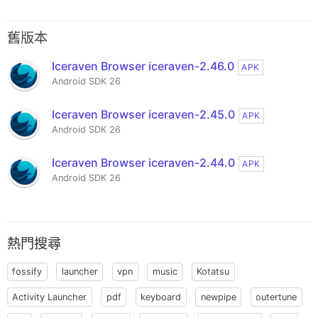
舊版本
Iceraven Browser iceraven-2.46.0
APK
Android SDK 26
Iceraven Browser iceraven-2.45.0
APK
Android SDK 26
Iceraven Browser iceraven-2.44.0
APK
Android SDK 26
熱門搜尋
fossify
launcher
vpn
music
Kotatsu
Activity Launcher
pdf
keyboard
newpipe
outertune