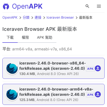
Open
APK
OpenAPK
分類
連接
Iceraven Browser
最新版本
Iceraven Browser APK
最新版本
下載
權限
APK 幫助
平台
: arm64-v8a, armeabi-v7a, x86_64
iceraven-2.46.0-browser-x86_64-
forkRelease.apk
(iceraven-2.46.0)
APK
130.4 MB
, Android 8.0 (Oreo API 26)
iceraven-2.46.0-browser-arm64-v8a-
forkRelease.apk
(iceraven-2.46.0)
APK
125.3 MB
, Android 8.0 (Oreo API 26)