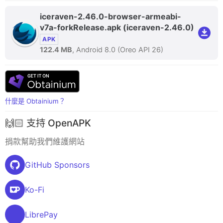
iceraven-2.46.0-browser-armeabi-
v7a-forkRelease.apk
(iceraven-2.46.0)
APK
122.4 MB
, Android 8.0 (Oreo API 26)
什麼是 Obtainium？
🙌🏻 支持 OpenAPK
捐款幫助我們維護網站
GitHub Sponsors
Ko-Fi
LibrePay