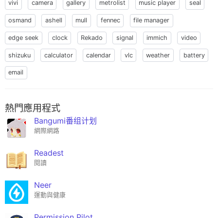
vivi
camera
gallery
metrolist
music player
seal
osmand
ashell
mull
fennec
file manager
edge seek
clock
Rekado
signal
immich
video
shizuku
calculator
calendar
vlc
weather
battery
email
熱門應用程式
Bangumi番组计划
網際網路
Readest
閱讀
Neer
運動與健康
Permission Pilot