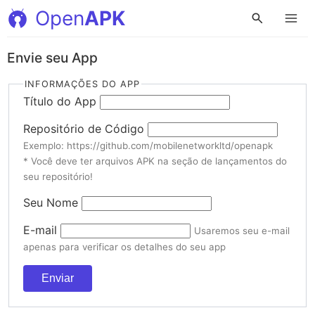
Open
APK
Envie seu App
INFORMAÇÕES DO APP
Título do App
Repositório de Código
Exemplo: https://github.com/mobilenetworkltd/openapk
* Você deve ter arquivos APK na seção de lançamentos do
seu repositório!
Seu Nome
E-mail
Usaremos seu e-mail
apenas para verificar os detalhes do seu app